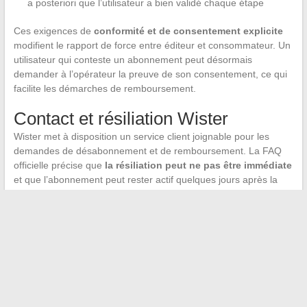
a posteriori que l’utilisateur a bien validé chaque étape
Ces exigences de
conformité et de consentement explicite
modifient le rapport de force entre éditeur et consommateur. Un
utilisateur qui conteste un abonnement peut désormais
demander à l’opérateur la preuve de son consentement, ce qui
facilite les démarches de remboursement.
Contact et résiliation Wister
Wister met à disposition un service client joignable pour les
demandes de désabonnement et de remboursement. La FAQ
officielle précise que
la résiliation peut ne pas être immédiate
et que l’abonnement peut rester actif quelques jours après la
demande. Ce délai, souvent source de confusion, correspond à
la fin du cycle de facturation en cours.
Le cadre DCB/Internet+ appliqué par VOD Excite Wister illustre
une tension persistante entre simplicité de paiement mobile et
risque de souscription involontaire. Les évolutions
réglementaires récentes tendent à rééquilibrer cette balance,
mais la vigilance lors de la navigation mobile reste le premier
filtre de protection.