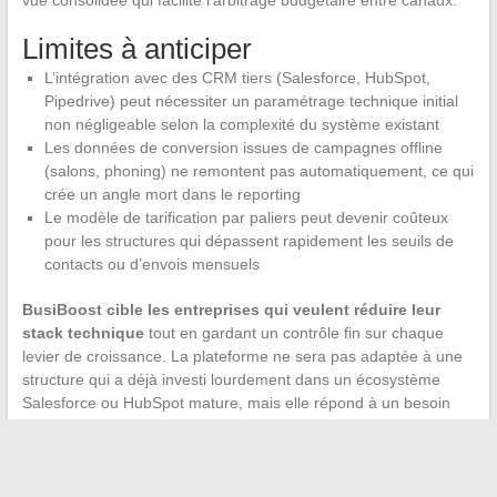
Limites à anticiper
L’intégration avec des CRM tiers (Salesforce, HubSpot,
Pipedrive) peut nécessiter un paramétrage technique initial
non négligeable selon la complexité du système existant
Les données de conversion issues de campagnes offline
(salons, phoning) ne remontent pas automatiquement, ce qui
crée un angle mort dans le reporting
Le modèle de tarification par paliers peut devenir coûteux
pour les structures qui dépassent rapidement les seuils de
contacts ou d’envois mensuels
BusiBoost cible les entreprises qui veulent réduire leur
stack technique
tout en gardant un contrôle fin sur chaque
levier de croissance. La plateforme ne sera pas adaptée à une
structure qui a déjà investi lourdement dans un écosystème
Salesforce ou HubSpot mature, mais elle répond à un besoin
réel pour les PME en phase de structuration digitale.
Le cadre réglementaire européen, notamment sur le
financement participatif, impose une vigilance accrue sur les