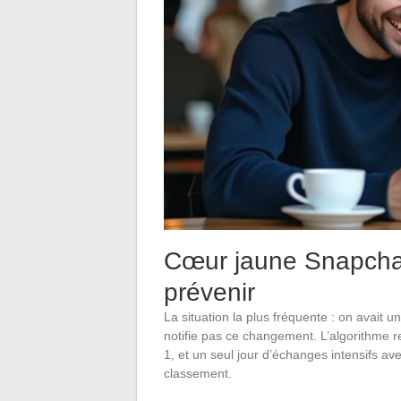
Cœur jaune Snapchat 
prévenir
La situation la plus fréquente : on avait 
notifie pas ce changement. L’algorithme 
1, et un seul jour d’échanges intensifs av
classement.