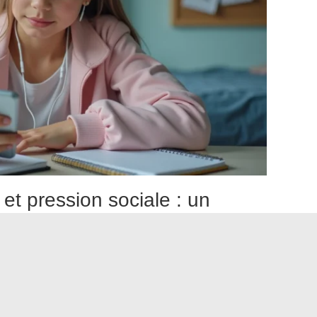
t pression sociale : un
ux mois d’échanges quotidiens réciproques au sommet du
 statut demande une constance que peu de relations
t implicite, et c’est précisément ce qui crée de la tension.
de Snapchat, on retrouve régulièrement des utilisateurs qui
nir leurs flammes et leurs cœurs.
Perdre un cœur rose