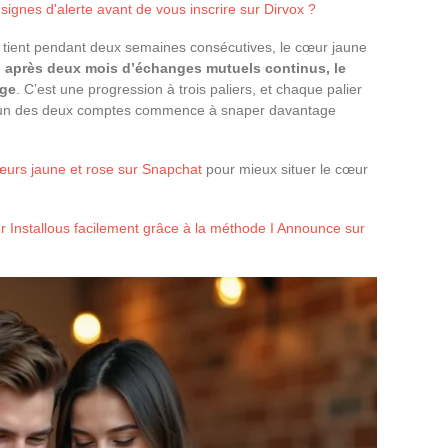
ignes d'alerte avant de vous inscrire sur Dirvox ?
1 tient pendant deux semaines consécutives, le cœur jaune
,
après deux mois d’échanges mutuels continus, le
uge
. C’est une progression à trois paliers, et chaque palier
 l’un des deux comptes commence à snaper davantage
cœurs jaune et rose sur Snapchat
pour mieux situer le cœur
r Installous facilement grâce à la méthode I Announce sur